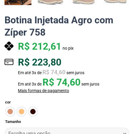
Botina Injetada Agro com
Zíper 758
R$
212,61
no pix
R$
223,80
R$
74,60
Em até
3
x de
sem juros
R$
74,60
Em até
3
x de
sem juros
Mais formas de pagamento
cor
Tamanho