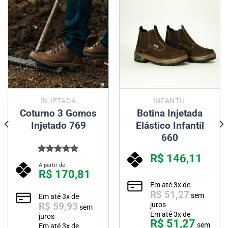
INJETADA
INFANTIL
Coturno 3 Gomos
Botina Injetada
Injetado 769
Elástico Infantil
660
R$
146,11
Avaliação
A partir de
5.00
de 5
R$
170,81
Em até
3
x de
R$
51,27
sem
Em até
3
x de
R$
59,93
juros
sem
Em até
3
x de
juros
R$
51,27
sem
Em até
3
x de