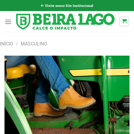
Pular
Visite nosso Site Institucional
para
o
conteúdo
INÍCIO
/
MASCULINO