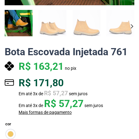
Bota Escovada Injetada 761
R$
163,21
no pix
R$
171,80
R$
57,27
Em até
3
x de
sem juros
R$
57,27
Em até
3
x de
sem juros
Mais formas de pagamento
cor