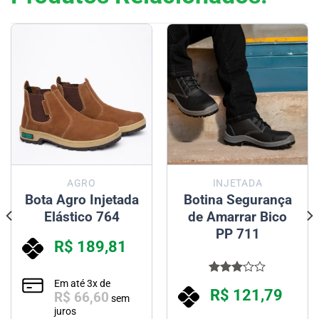
AGRO
INJETADA
Bota Agro Injetada
Botina Segurança
Elástico 764
de Amarrar Bico
PP 711
R$
189,81
Em até
3
x de
Avaliação
R$
121,79
R$
66,60
3.00
sem
de 5
juros