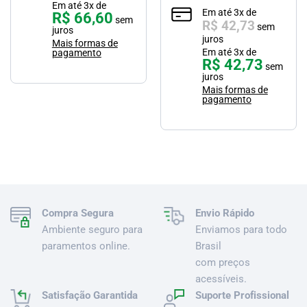
Em até
3
x de
Em até
3
x de
R$
66,60
sem
R$
42,73
sem
juros
juros
Mais formas de
Em até
3
x de
pagamento
R$
42,73
sem
juros
Mais formas de
pagamento
Compra Segura
Envio Rápido
Ambiente seguro para
Enviamos para todo
paramentos online.
Brasil
com preços
acessíveis.
Satisfação Garantida
Suporte Profissional