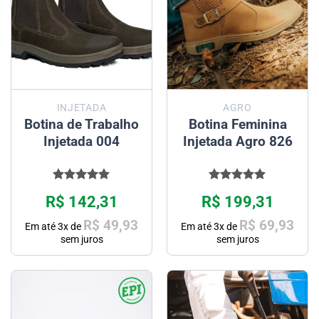
INJETADA
AGRO
Botina de Trabalho
Botina Feminina
Injetada 004
Injetada Agro 826
Avaliação
Avaliação
R$
142,31
R$
199,31
5.00
de 5
5.00
de 5
R$
49,93
R$
69,93
Em até
3
x de
Em até
3
x de
sem juros
sem juros