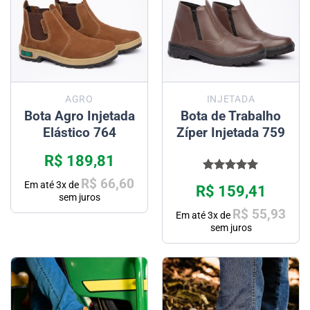
AGRO
INJETADA
Bota Agro Injetada
Bota de Trabalho
Elástico 764
Zíper Injetada 759
R$
189,81
Avaliação
R$
66,60
Em até
3
x de
R$
159,41
5.00
de 5
sem juros
R$
55,93
Em até
3
x de
sem juros