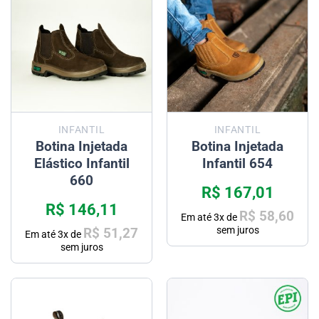
INFANTIL
INFANTIL
Botina Injetada
Botina Injetada
Elástico Infantil
Infantil 654
660
R$
167,01
R$
146,11
R$
58,60
Em até
3
x de
sem juros
R$
51,27
Em até
3
x de
sem juros