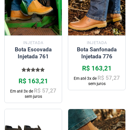
INJETADA
INJETADA
Bota Escovada
Bota Sanfonada
Injetada 761
Injetada 776
R$
163,21
Avaliação
R$
57,27
Em até
3
x de
R$
163,21
5.00
de 5
sem juros
R$
57,27
Em até
3
x de
sem juros