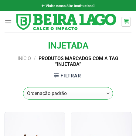
Pular
Visite nosso Site Institucional
para
o
conteúdo
INJETADA
INÍCIO
/
PRODUTOS MARCADOS COM A TAG
“INJETADA”
FILTRAR