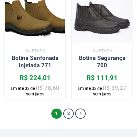
INJETADA
INJETADA
Botina Sanfonada
Botina Segurança
Injetada 771
700
R$
224,01
R$
111,91
R$
78,60
R$
39,27
Em até
3
x de
Em até
3
x de
sem juros
sem juros
1
2