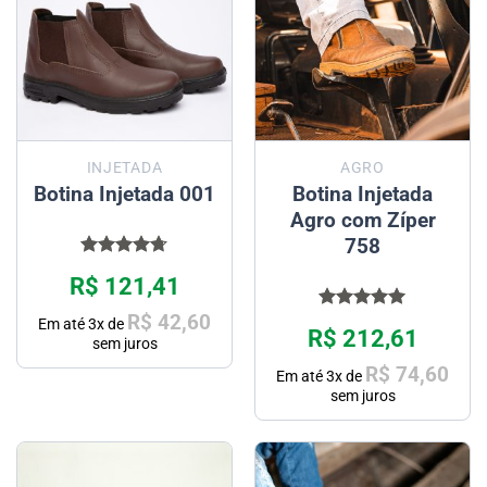
INJETADA
AGRO
Botina Injetada 001
Botina Injetada
Agro com Zíper
758
Avaliação
R$
121,41
4.67
de 5
R$
42,60
Avaliação
Em até
3
x de
R$
212,61
5.00
de 5
sem juros
R$
74,60
Em até
3
x de
sem juros