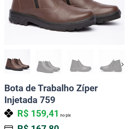
Bota de Trabalho Zíper
Injetada 759
R$
159,41
no pix
R$
167,80