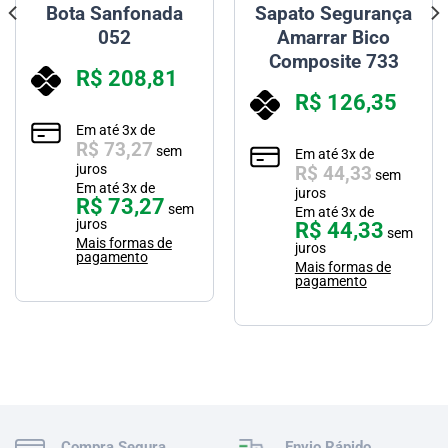
Bota Sanfonada
Sapato Segurança
052
Amarrar Bico
Composite 733
R$
208,81
R$
126,35
Em até
3
x de
R$
73,27
sem
Em até
3
x de
juros
R$
44,33
sem
Em até
3
x de
juros
R$
73,27
sem
Em até
3
x de
juros
R$
44,33
sem
Mais formas de
juros
pagamento
Mais formas de
pagamento
Compra Segura
Envio Rápido