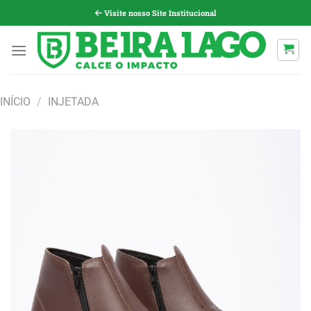
Pular
Visite nosso Site Institucional
para
o
conteúdo
INÍCIO
/
INJETADA