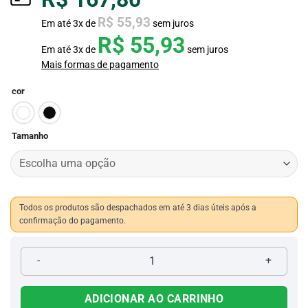
R$
55,93
Em até
3
x de
sem juros
R$
55,93
Em até
3
x de
sem juros
Mais formas de pagamento
cor
Tamanho
Todos os produtos são despachados em até 3 dias úteis após a
confirmação do pagamento.
Bota de Trabalho Zíper Injetada 759 quantidade
ADICIONAR AO CARRINHO