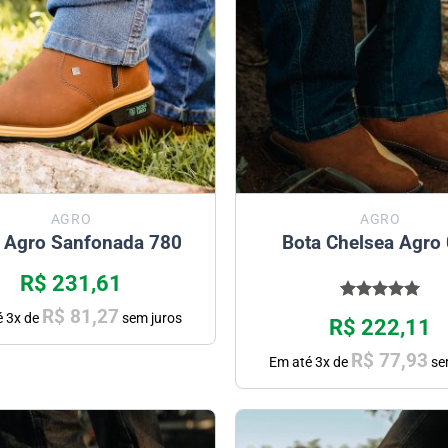
AGRO
AGRO
 Agro Sanfonada 780
Bota Chelsea Agro
R$
231,61
Avaliação
R$
81,27
é
3
x de
sem juros
R$
222,11
5.00
de 5
R$
77,93
Em até
3
x de
se