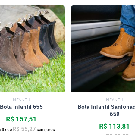
INFANTIL
INFANTIL
Bota infantil 655
Bota Infantil Sanfon
659
R$
157,51
R$
113,81
R$
55,27
é
3
x de
sem juros