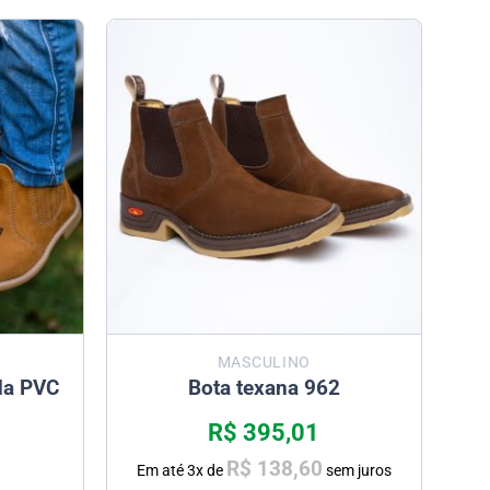
MASCULINO
ada PVC
Bota texana 962
R$
395,01
R$
138,60
Em até
3
x de
sem juros