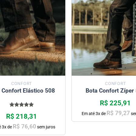
CONFORT
CONFORT
 Confort Elástico 508
Bota Confort Zíper
R$
225,91
Avaliação
R$
79,27
Em até
3
x de
se
R$
218,31
5.00
de 5
R$
76,60
é
3
x de
sem juros