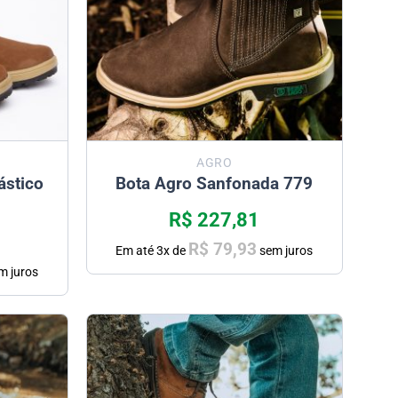
AGRO
ástico
Bota Agro Sanfonada 779
R$
227,81
R$
79,93
Em até
3
x de
sem juros
m juros