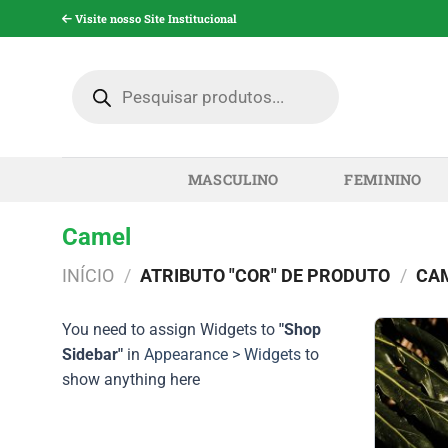
Pular
Visite nosso Site Institucional
para
o
Pesquisar
conteúdo
produtos
MASCULINO
FEMININO
Camel
INÍCIO
/
ATRIBUTO "COR" DE PRODUTO
/
CA
You need to assign Widgets to
"Shop
Sidebar"
in
Appearance > Widgets
to
show anything here