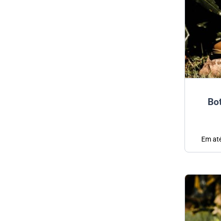
Bot
Em at