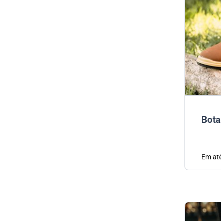
Bota
Em at