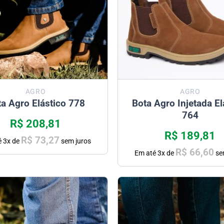
AGRO
AGRO
a Agro Elástico 778
Bota Agro Injetada El
764
R$
208,81
R$
189,81
R$
73,27
é
3
x de
sem juros
R$
66,60
Em até
3
x de
se