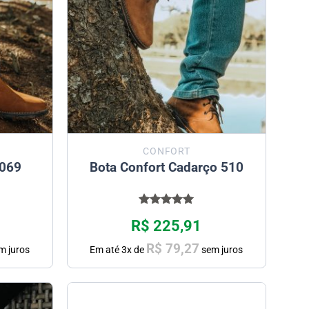
CONFORT
 069
Bota Confort Cadarço 510
Avaliação
R$
225,91
5.00
de 5
R$
79,27
m juros
Em até
3
x de
sem juros