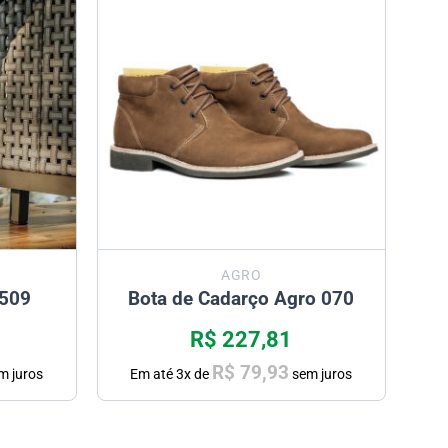
AGRO
 509
Bota de Cadarço Agro 070
R$
227,81
R$
79,93
m juros
Em até
3
x de
sem juros