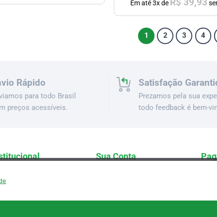
R$
39,93
Em até
3
x de
se
1
2
3
4
vio Rápido
Satisfação Garanti
viamos para todo Brasil
Prezamos pela sua exper
m preços acessíveis.
todo feedback é bem-vi
stitucional
Sua Conta
Pag
cê tenha a melhor experiência em nosso site. Se você continua a usar es
em Somos
Login
Pi
ade
Aceitar
Recusar
Política de privacidade
rsonalização
Registrar-se
Ca
og & Notícias
Minha Conta
Bo
ntato
Perdeu a Senha?