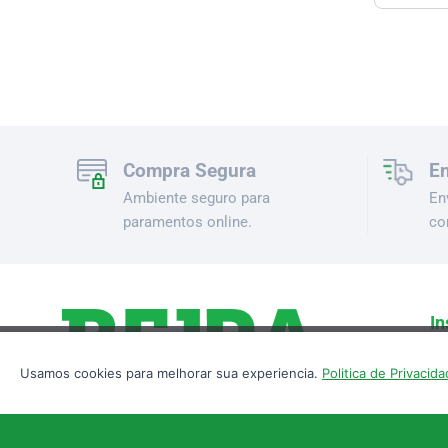
Compra Segura
En
Ambiente seguro para
En
paramentos online.
co
In
Nós utilizamos cookies para garantir que vo
Qu
Usamos cookies para melhorar sua experiencia.
Politica de Privacid
Pe
Bl
Co