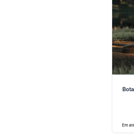
Bota
Em at