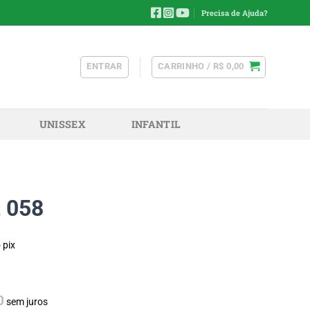
Precisa de Ajuda?
ENTRAR
CARRINHO /
R$
0,00
UNISSEX
INFANTIL
t 058
 pix
0
sem juros