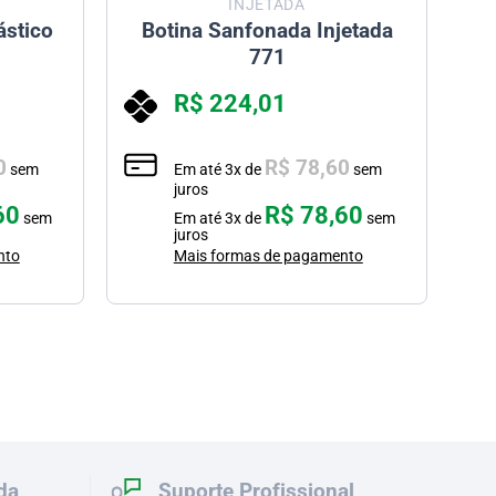
INJETADA
ástico
Botina Sanfonada Injetada
771
R$
224,01
0
R$
78,60
sem
Em até
3
x de
sem
juros
60
R$
78,60
sem
Em até
3
x de
sem
juros
nto
Mais formas de pagamento
da
Suporte Profissional