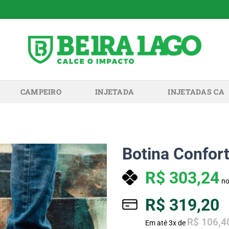
CAMPEIRO
INJETADA
INJETADAS CA
Botina Confor
R$
303,24
no
R$
319,20
R$
106,4
Em até
3
x de