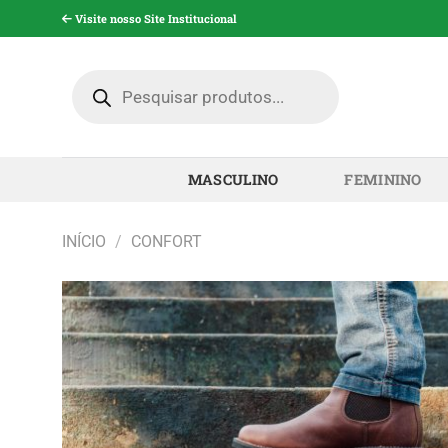
Pular
Visite nosso Site Institucional
para
o
Pesquisar
conteúdo
produtos
MASCULINO
FEMININO
INÍCIO
/
CONFORT