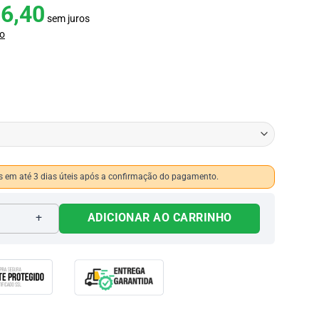
6,40
sem juros
o
 em até 3 dias úteis após a confirmação do pagamento.
ade
ADICIONAR AO CARRINHO