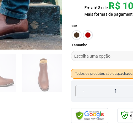
R$
10
Em até
3
x de
Mais formas de pagament
cor
Tamanho
Todos os produtos são despachados
Botina Confort 058 quantid