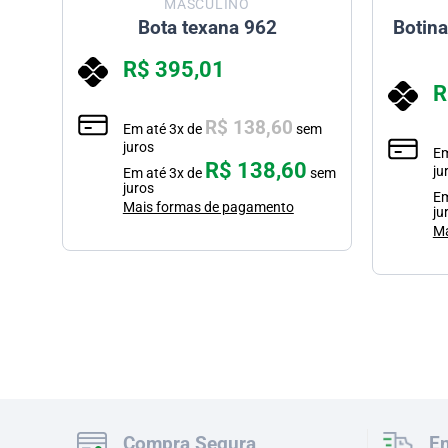
MASCULINO
60
Bota texana 962
Botin
R$
395,01
R
R$
138,60
Em até
3
x de
sem
juros
E
R$
138,60
ju
m
Em até
3
x de
sem
juros
E
Mais formas de pagamento
ju
em
Ma
Compra Segura
En