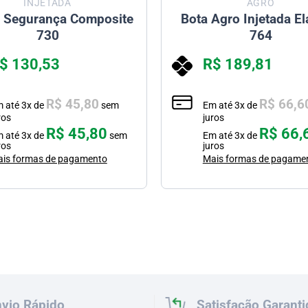
INJETADA
AGRO
a Segurança Composite
Bota Agro Injetada El
730
764
$
130,53
R$
189,81
R$
45,80
R$
66,6
m até
3
x de
sem
Em até
3
x de
ros
juros
R$
45,80
R$
66,
m até
3
x de
sem
Em até
3
x de
ros
juros
is formas de pagamento
Mais formas de pagame
vio Rápido
Satisfação Garanti