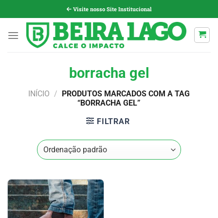
Pular
Visite nosso Site Institucional
para
o
conteúdo
borracha gel
INÍCIO
/
PRODUTOS MARCADOS COM A TAG
“BORRACHA GEL”
FILTRAR