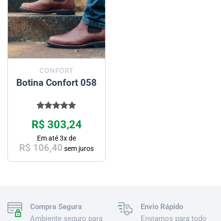
CONFORT
Botina Confort 058
Avaliação
R$
303,24
5.00
de 5
Em até
3
x de
R$
106,40
sem juros
Compra Segura
Envio Rápido
Ambiente seguro para
Enviamos para todo