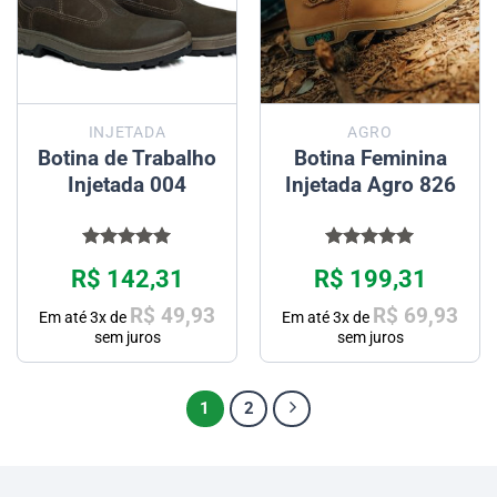
INJETADA
AGRO
Botina de Trabalho
Botina Feminina
Injetada 004
Injetada Agro 826
Avaliação
Avaliação
R$
142,31
R$
199,31
5.00
de 5
5.00
de 5
R$
49,93
R$
69,93
Em até
3
x de
Em até
3
x de
sem juros
sem juros
1
2