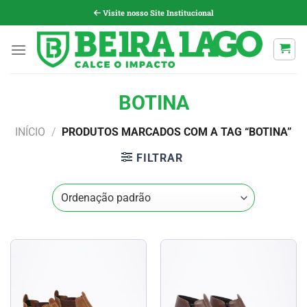
Pular
Visite nosso Site Institucional
para
o
conteúdo
BOTINA
INÍCIO
/
PRODUTOS MARCADOS COM A TAG “BOTINA”
FILTRAR