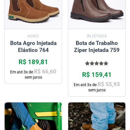
AGRO
INJETADA
Bota Agro Injetada
Bota de Trabalho
Elástico 764
Zíper Injetada 759
R$
189,81
Avaliação
R$
66,60
Em até
3
x de
R$
159,41
5.00
de 5
sem juros
R$
55,93
Em até
3
x de
sem juros