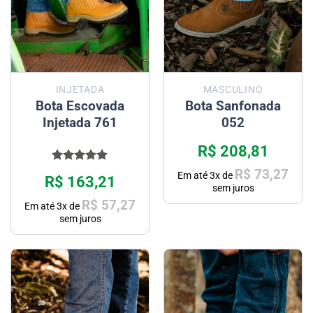
INJETADA
MASCULINO
Bota Escovada
Bota Sanfonada
Injetada 761
052
R$
208,81
Avaliação
R$
73,27
Em até
3
x de
R$
163,21
5.00
de 5
sem juros
R$
57,27
Em até
3
x de
sem juros