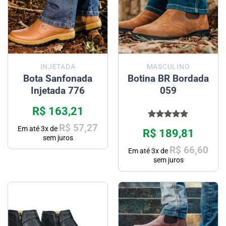
INJETADA
MASCULINO
Bota Sanfonada
Botina BR Bordada
Injetada 776
059
R$
163,21
Avaliação
R$
57,27
Em até
3
x de
R$
189,81
5.00
de 5
sem juros
R$
66,60
Em até
3
x de
sem juros