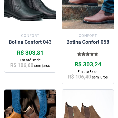
CONFORT
CONFORT
Botina Confort 043
Botina Confort 058
R$
303,81
Em até
3
x de
Avaliação
R$
303,24
R$
106,60
5.00
de 5
sem juros
Em até
3
x de
R$
106,40
sem juros