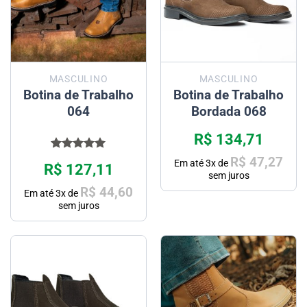
MASCULINO
MASCULINO
Botina de Trabalho
Botina de Trabalho
064
Bordada 068
R$
134,71
Avaliação
R$
47,27
Em até
3
x de
R$
127,11
5.00
de 5
sem juros
R$
44,60
Em até
3
x de
sem juros