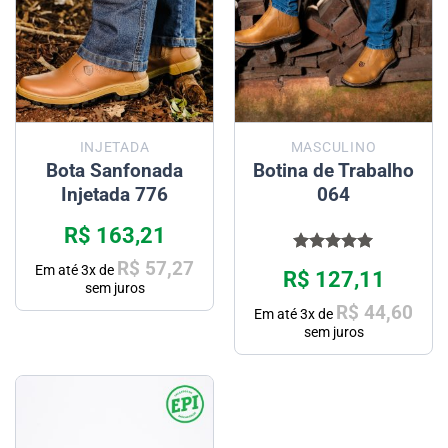
INJETADA
MASCULINO
Bota Sanfonada
Botina de Trabalho
Injetada 776
064
R$
163,21
Avaliação
R$
57,27
Em até
3
x de
R$
127,11
5.00
de 5
sem juros
R$
44,60
Em até
3
x de
sem juros