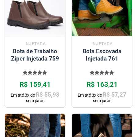
INJETADA
INJETADA
Bota de Trabalho
Bota Escovada
Zíper Injetada 759
Injetada 761
Avaliação
Avaliação
R$
159,41
R$
163,21
5.00
de 5
5.00
de 5
R$
55,93
R$
57,27
Em até
3
x de
Em até
3
x de
sem juros
sem juros