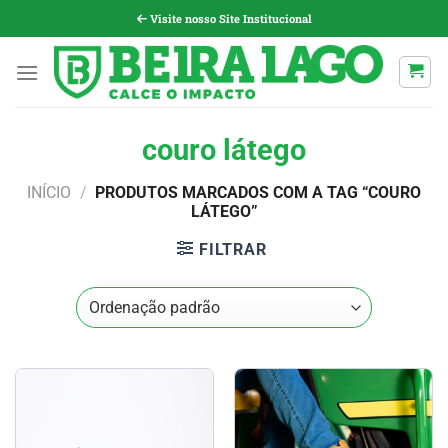
Pular
Visite nosso Site Institucional
para
o
conteúdo
couro látego
INÍCIO
/
PRODUTOS MARCADOS COM A TAG “COURO
LÁTEGO”
FILTRAR