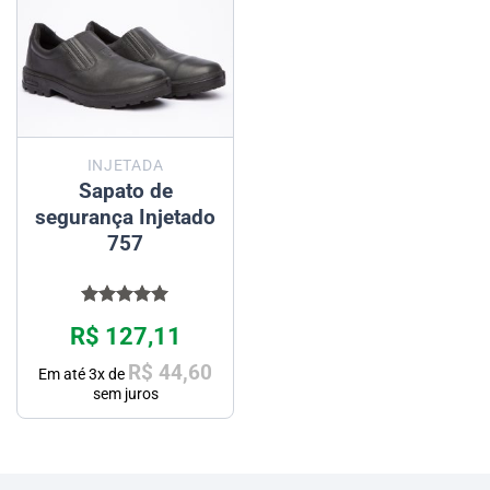
INJETADA
Sapato de
segurança Injetado
757
Avaliação
R$
127,11
5.00
de 5
R$
44,60
Em até
3
x de
sem juros