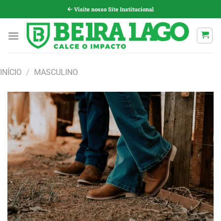
Pular
Visite nosso Site Institucional
para
o
conteúdo
INÍCIO
/
MASCULINO