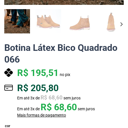
Botina Látex Bico Quadrado
066
R$
195,51
no pix
R$
205,80
R$
68,60
Em até
3
x de
sem juros
R$
68,60
Em até
3
x de
sem juros
Mais formas de pagamento
cor