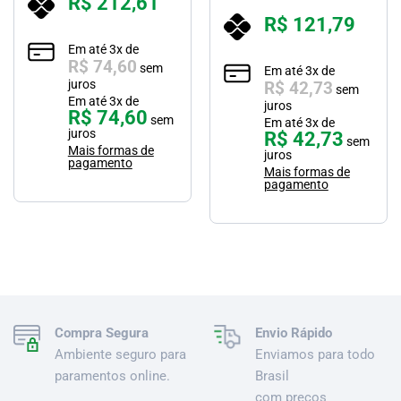
R$
212,61
5.00
de 5
Avaliação
R$
121,79
3.00
de 5
Em até
3
x de
R$
74,60
sem
Em até
3
x de
juros
R$
42,73
sem
Em até
3
x de
juros
R$
74,60
sem
Em até
3
x de
juros
R$
42,73
sem
Mais formas de
juros
pagamento
Mais formas de
pagamento
Compra Segura
Envio Rápido
Ambiente seguro para
Enviamos para todo
paramentos online.
Brasil
com preços