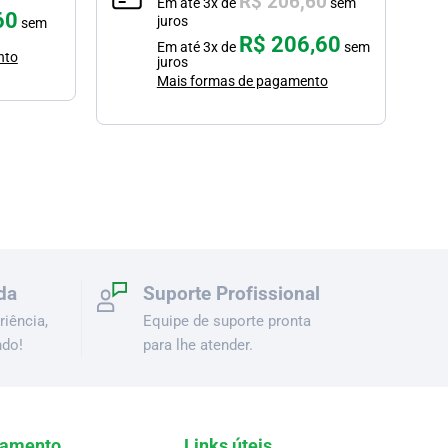
R$
206,60
Em até
3
x de
sem
60
juros
sem
R$
206,60
Em até
3
x de
sem
nto
juros
Mais formas de pagamento
da
Suporte Profissional
iência,
Equipe de suporte pronta
ndo!
para lhe atender.
amento
Links úteis