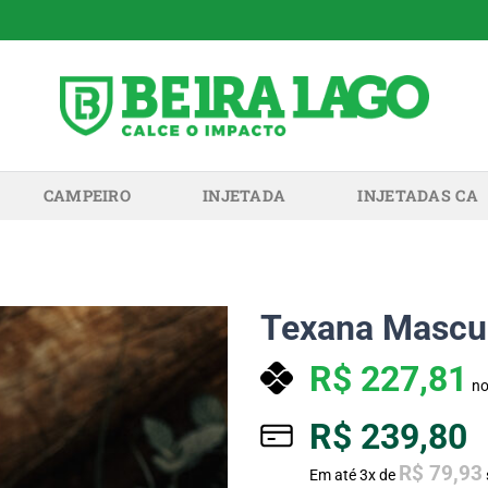
CAMPEIRO
INJETADA
INJETADAS CA
Texana Mascul
R$
227,81
no
R$
239,80
R$
79,93
Em até
3
x de