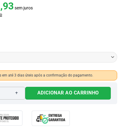
,93
sem juros
o
 em até 3 dias úteis após a confirmação do pagamento.
965 quantidade
ADICIONAR AO CARRINHO