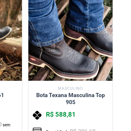
MASCULINO
61
Bota Texana Masculina Top
905
R$
588,81
0
sem