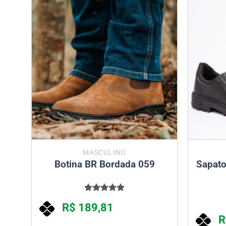
MASCULINO
rar
Botina BR Bordada 059
Sapato
Avaliação
R$
189,81
5.00
de 5
R