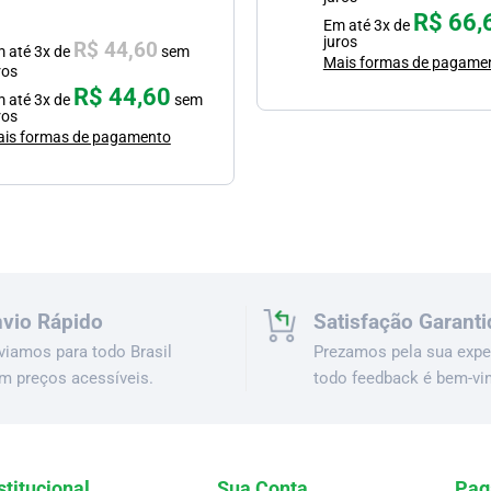
R$
66,
Em até
3
x de
juros
R$
44,60
m até
3
x de
sem
Mais formas de pagame
ros
R$
44,60
m até
3
x de
sem
ros
is formas de pagamento
vio Rápido
Satisfação Garanti
viamos para todo Brasil
Prezamos pela sua exper
m preços acessíveis.
todo feedback é bem-vi
stitucional
Sua Conta
Pag