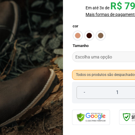
R$
79
Em até
3
x de
Mais formas de pagament
cor
Tamanho
Todos os produtos são despachados
Texana Masculina Elástico 