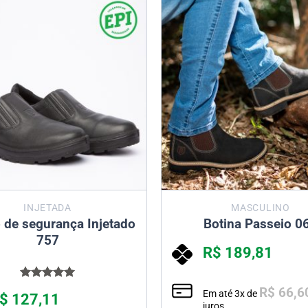
INJETADA
MASCULINO
 de segurança Injetado
Botina Passeio 0
757
R$
189,81
Avaliação
R$
66,6
Em até
3
x de
$
127,11
5.00
de 5
juros