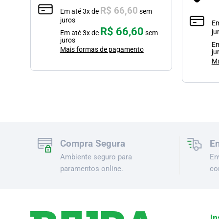
R$
66,60
Em até
3
x de
sem
juros
m
E
R$
66,60
ju
Em até
3
x de
sem
juros
em
E
Mais formas de pagamento
ju
Ma
Compra Segura
En
Ambiente seguro para
En
paramentos online.
co
In