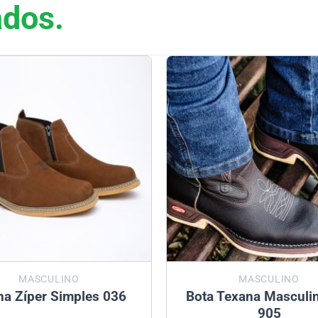
ados.
MASCULINO
MASCULINO
na Zíper Simples 036
Bota Texana Masculi
905