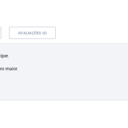
AVALIAÇÕES (0)
íper.
ro maior.