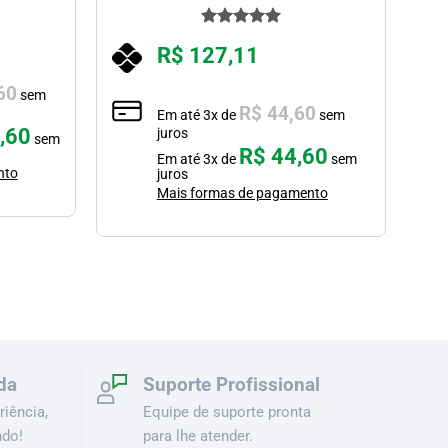
Avaliação
R$
127,11
5.00
de 5
60
sem
R$
44,60
Em até
3
x de
sem
,60
juros
sem
R$
44,60
Em até
3
x de
sem
nto
juros
Mais formas de pagamento
da
Suporte Profissional
iência,
Equipe de suporte pronta
ndo!
para lhe atender.