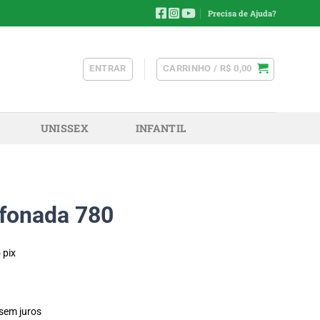
Precisa de Ajuda?
ENTRAR
CARRINHO /
R$
0,00
UNISSEX
INFANTIL
fonada 780
 pix
sem juros