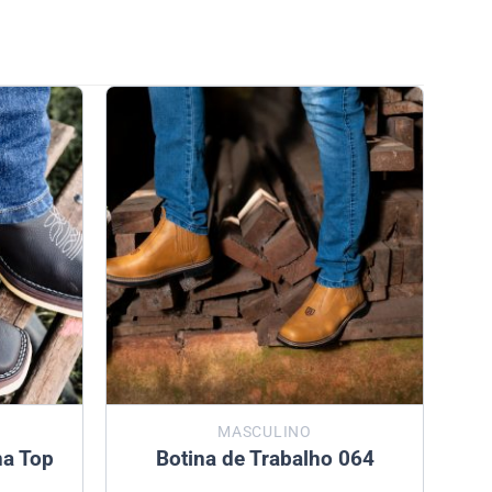
MASCULINO
na Top
Botina de Trabalho 064