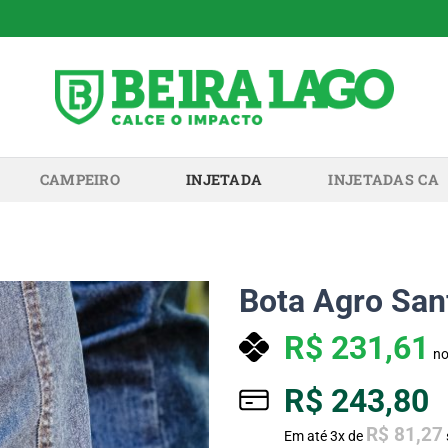
CAMPEIRO
INJETADA
INJETADAS CA
Bota Agro San
R$
231,61
no
R$
243,80
R$
81,27
Em até
3
x de