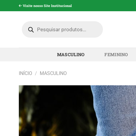
Pular
Visite nosso Site Institucional
para
o
Pesquisar
conteúdo
produtos
MASCULINO
FEMININO
INÍCIO
/
MASCULINO