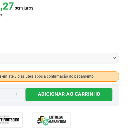
,27
sem juros
o
 em até 3 dias úteis após a confirmação do pagamento.
uantidade
ADICIONAR AO CARRINHO