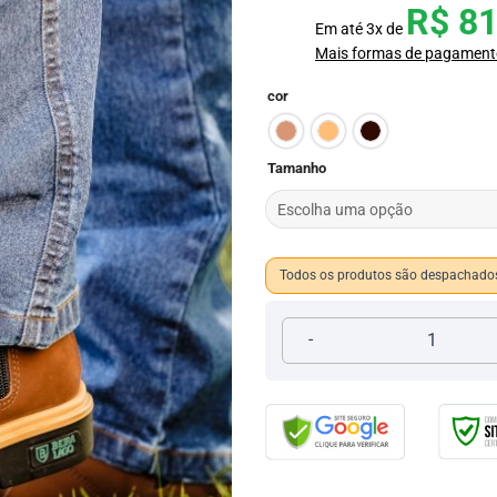
R$
81
Em até
3
x de
Mais formas de pagament
cor
Tamanho
Todos os produtos são despachados
Bota Agro Sanfonada 780 q