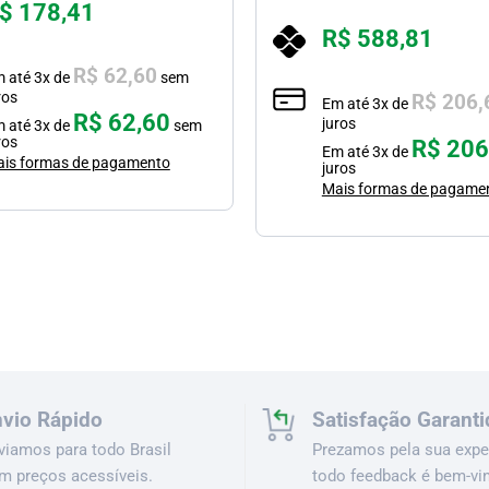
$
178,41
R$
588,81
R$
62,60
m até
3
x de
sem
ros
R$
206,
Em até
3
x de
R$
62,60
juros
m até
3
x de
sem
ros
R$
206
Em até
3
x de
is formas de pagamento
juros
Mais formas de pagame
vio Rápido
Satisfação Garanti
viamos para todo Brasil
Prezamos pela sua exper
m preços acessíveis.
todo feedback é bem-vi