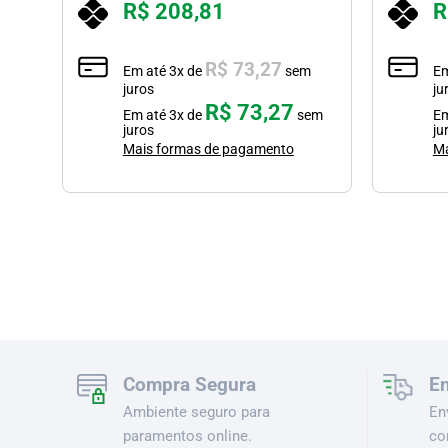
R$
208,81
R
R$
73,27
Em até
3
x de
sem
E
juros
ju
R$
73,27
m
Em até
3
x de
sem
E
juros
ju
Mais formas de pagamento
Ma
em
Compra Segura
En
Ambiente seguro para
En
paramentos online.
co