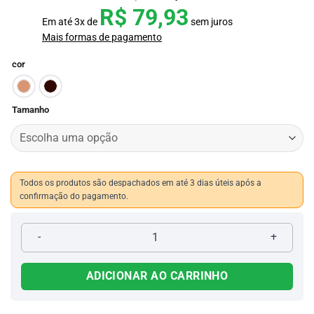
R$
79,93
Em até
3
x de
sem juros
Mais formas de pagamento
cor
Tamanho
Todos os produtos são despachados em até 3 dias úteis após a
confirmação do pagamento.
Bota de Cadarço Agro 070 quantidade
ADICIONAR AO CARRINHO