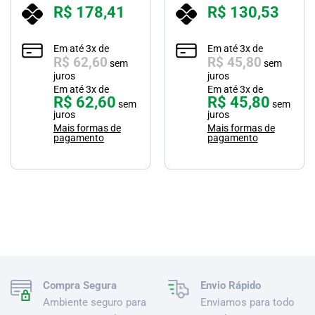
R$
178,41
R$
130,53
Em até
3
x de
Em até
3
x de
R$
62,60
R$
45,80
sem
sem
juros
juros
Em até
3
x de
Em até
3
x de
R$
62,60
R$
45,80
sem
sem
juros
juros
Mais formas de
Mais formas de
pagamento
pagamento
Compra Segura
Envio Rápido
Ambiente seguro para
Enviamos para todo