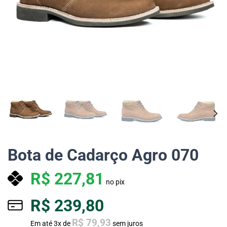
Bota de Cadarço Agro 070
R$
227,81
no pix
R$
239,80
R$
79,93
Em até
3
x de
sem juros