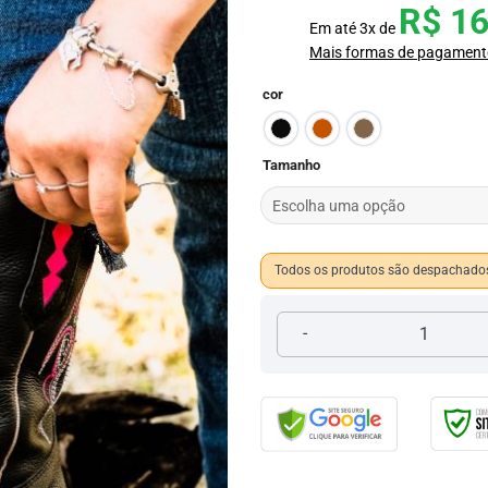
R$
16
Em até
3
x de
Mais formas de pagament
cor
Tamanho
Todos os produtos são despachados
Texana Cano Alto Feminina