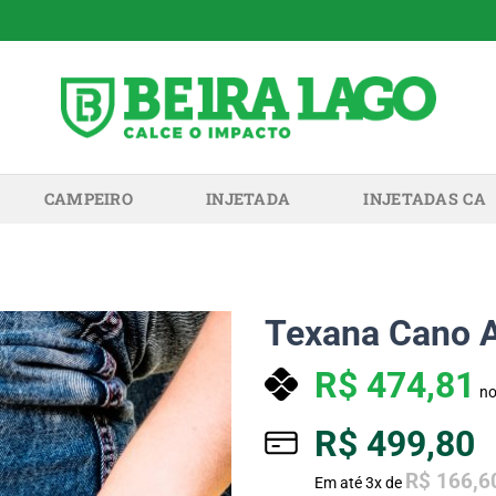
CAMPEIRO
INJETADA
INJETADAS CA
Texana Cano A
R$
474,81
no
R$
499,80
R$
166,6
Em até
3
x de