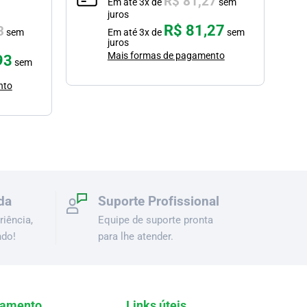
R$
81,27
Em até
3
x de
sem
juros
R$
81,27
3
sem
Em até
3
x de
sem
juros
Mais formas de pagamento
93
sem
nto
da
Suporte Profissional
iência,
Equipe de suporte pronta
ndo!
para lhe atender.
amento
Links úteis