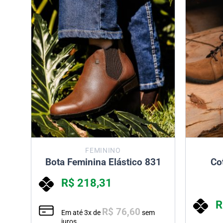
FEMININO
23
Bota Feminina Elástico 831
Co
R$
218,31
R
R$
76,60
m
Em até
3
x de
sem
juros