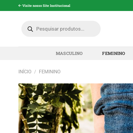
Pular
Visite nosso Site Institucional
para
o
Pesquisar
conteúdo
produtos
MASCULINO
FEMININO
INÍCIO
/
FEMININO