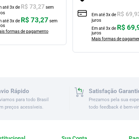
R$
73,27
m até
3
x de
sem
ros
R$
69,9
Em até
3
x de
R$
73,27
juros
m até
3
x de
sem
ros
R$
69,
Em até
3
x de
is formas de pagamento
juros
Mais formas de pagame
vio Rápido
Satisfação Garanti
viamos para todo Brasil
Prezamos pela sua exper
m preços acessíveis.
todo feedback é bem-vi
stitucional
Sua Conta
Pag