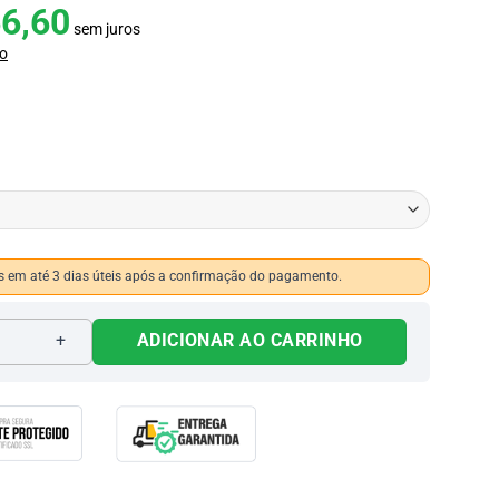
6,60
sem juros
o
 em até 3 dias úteis após a confirmação do pagamento.
 908 quantidade
ADICIONAR AO CARRINHO