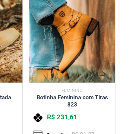
FEMININO
etada
Botinha Feminina com Tiras
823
R$
231,61