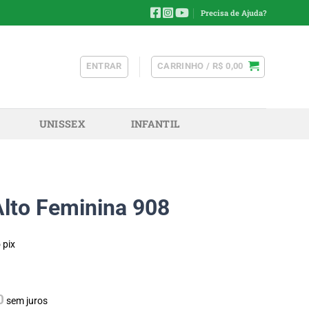
Precisa de Ajuda?
ENTRAR
CARRINHO /
R$
0,00
UNISSEX
INFANTIL
lto Feminina 908
 pix
0
sem juros