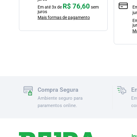
R$
76,60
em
Em até
3
x de
sem
E
juros
ju
Mais formas de pagamento
E
ju
Ma
Compra Segura
En
Ambiente seguro para
En
paramentos online.
co
In