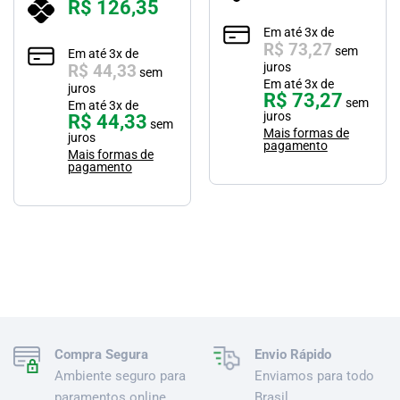
R$
126,35
Em até
3
x de
R$
73,27
sem
Em até
3
x de
juros
R$
44,33
sem
Em até
3
x de
juros
R$
73,27
sem
Em até
3
x de
juros
R$
44,33
sem
Mais formas de
juros
pagamento
Mais formas de
pagamento
Compra Segura
Envio Rápido
Ambiente seguro para
Enviamos para todo
paramentos online.
Brasil