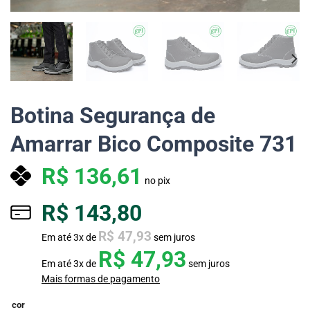
Botina Segurança de
Amarrar Bico Composite 731
R$
136,61
no pix
R$
143,80
R$
47,93
Em até
3
x de
sem juros
R$
47,93
Em até
3
x de
sem juros
Mais formas de pagamento
cor