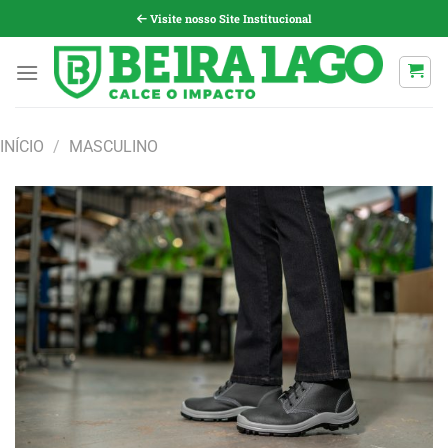
Pular
Visite nosso Site Institucional
para
o
conteúdo
INÍCIO
/
MASCULINO