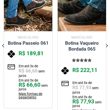
MASCULINO
MASCULINO
Botina Passeio 061
Botina Vaqueiro
Bordada 065
R$
189,81
Em até
3
x de
Avaliação
R$
222,11
R$
66,60
5.00
de 5
sem
juros
Em até
3
x de
Em até
3
x de
R$
66,60
sem
R$
77,93
sem
juros
juros
Mais formas de
Em até
3
x de
pagamento
R$
77,93
sem
juros