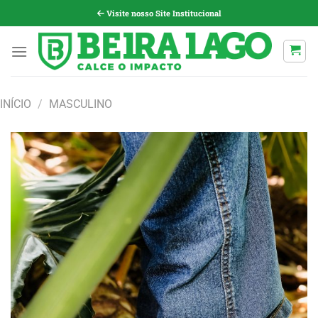
Pular
Visite nosso Site Institucional
para
o
conteúdo
INÍCIO
/
MASCULINO