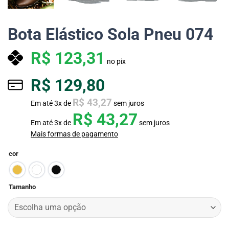
Bota Elástico Sola Pneu 074
R$
123,31
no pix
R$
129,80
R$
43,27
Em até
3
x de
sem juros
R$
43,27
Em até
3
x de
sem juros
Mais formas de pagamento
cor
Tamanho