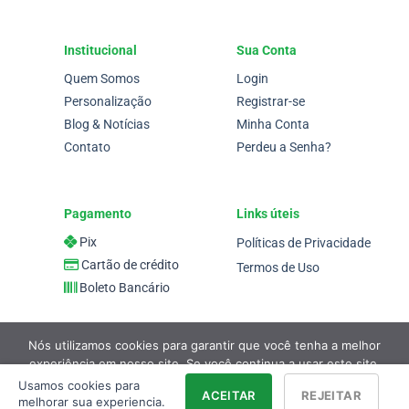
Institucional
Sua Conta
Quem Somos
Login
Personalização
Registrar-se
Blog & Notícias
Minha Conta
Contato
Perdeu a Senha?
Pagamento
Links úteis
Pix
Políticas de Privacidade
Cartão de crédito
Termos de Uso
Boleto Bancário
Nós utilizamos cookies para garantir que você tenha a melhor
experiência em nosso site. Se você continua a usar este site,
assumimos que você está satisfeito.
Usamos cookies para
ACEITAR
REJEITAR
melhorar sua experiencia.