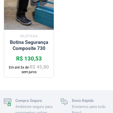
INJETADA
Botina Segurança
Composite 730
R$
130,53
R$
45,80
Em até
3
x de
sem juros
Compra Segura
Envio Rápido
Ambiente seguro para
Enviamos para todo
paramentos online.
Brasil