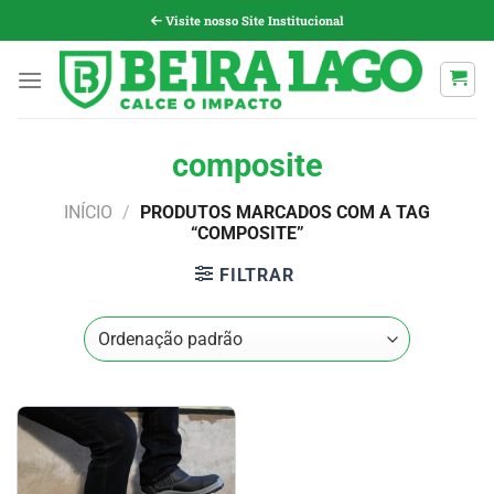
Pular
Visite nosso Site Institucional
para
o
conteúdo
composite
INÍCIO
/
PRODUTOS MARCADOS COM A TAG
“COMPOSITE”
FILTRAR