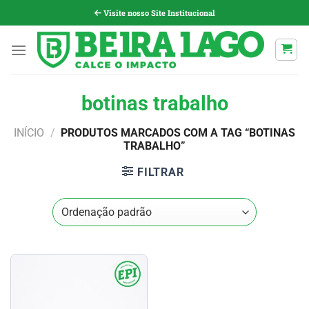
Pular
Visite nosso Site Institucional
para
o
conteúdo
botinas trabalho
INÍCIO
/
PRODUTOS MARCADOS COM A TAG “BOTINAS
TRABALHO”
FILTRAR