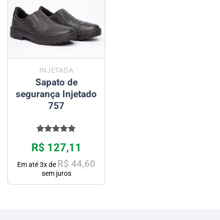
INJETADA
Sapato de
segurança Injetado
757
Avaliação
R$
127,11
5.00
de 5
R$
44,60
Em até
3
x de
sem juros