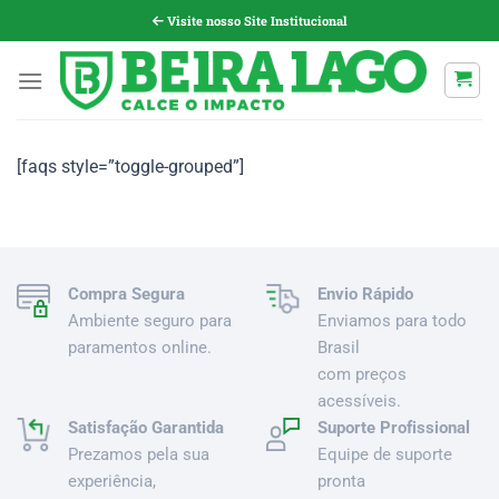
Pular
Visite nosso Site Institucional
para
o
conteúdo
[faqs style=”toggle-grouped”]
Compra Segura
Envio Rápido
Ambiente seguro para
Enviamos para todo
paramentos online.
Brasil
com preços
acessíveis.
Satisfação Garantida
Suporte Profissional
Prezamos pela sua
Equipe de suporte
experiência,
pronta